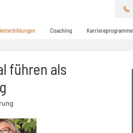
Weiterbildungen
(aktuell)
Coaching
Karriereprogramme
l führen als
lg
hrung