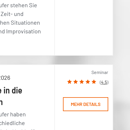
ufer stehen Sie
 Zeit- und
chen Situationen
nd Improvisation
Seminar
2026
(
4.5
)
 in die
n
MEHR DETAILS
ufer haben
chiedliche