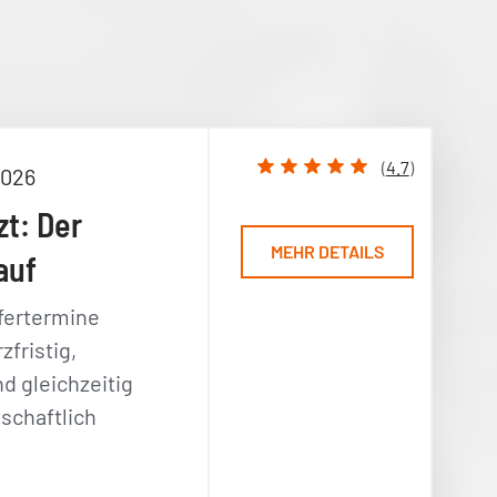
(
4.7
)
2026
zt: Der
MEHR DETAILS
auf
fertermine
zfristig,
nd gleichzeitig
schaftlich