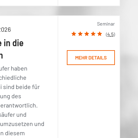
Seminar
2026
(
4.5
)
 in die
n
MEHR DETAILS
ufer haben
chiedliche
 sind beide für
rung des
erantwortlich.
käufer und
le umzusetzen und
 In diesem