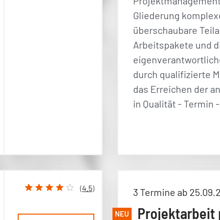
Projektmanagement 
Gliederung komplex
überschaubare Teil
Arbeitspakete und d
eigenverantwortlich
durch qualifizierte M
das Erreichen der a
in Qualität - Termin
(
4.5
)
3 Termine ab 25.09.
Projektarbeit 
NEU