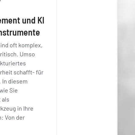
ment und KI
instrumente
ind oft komplex,
ritisch. Umso
ukturiertes
heit schafft- für
. In diesem
wie Sie
 als
kzeug in Ihre
n: Von der