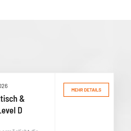
026
MEHR DETAILS
ktisch &
Level D