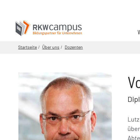
Startseite
Über uns
Dozenten
V
Dip
Lutz
über
Abte