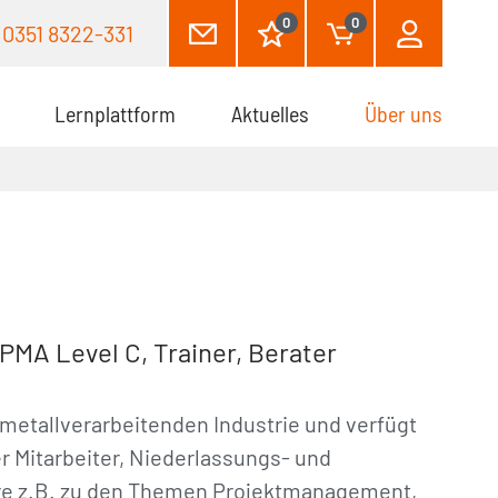
0
0
0351 8322-331
Lernplattform
Aktuelles
Über uns
(aktuel
IPMA Level C, Trainer, Berater
 metallverarbeitenden Industrie und verfügt
r Mitarbeiter, Niederlassungs- und
inare z.B. zu den Themen Projektmanagement,