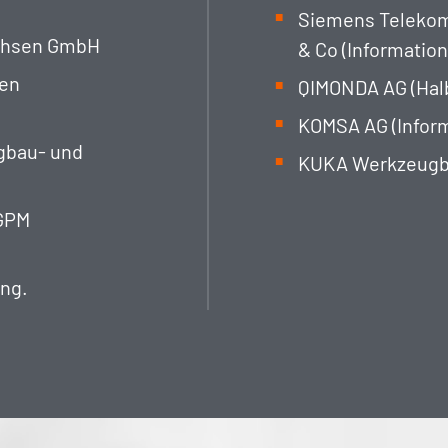
Siemens Teleko
achsen GmbH
& Co (Informatio
den
QIMONDA AG (Halb
KOMSA AG (Infor
rgbau- und
KUKA Werkzeugb
 GPM
Ing.