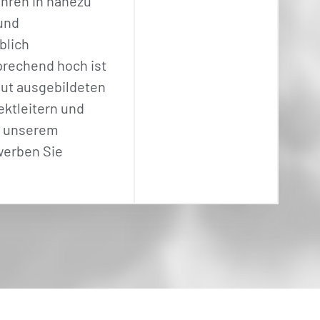
hren in nahezu
und
blich
rechend hoch ist
gut ausgebildeten
ektleitern und
n unserem
werben Sie