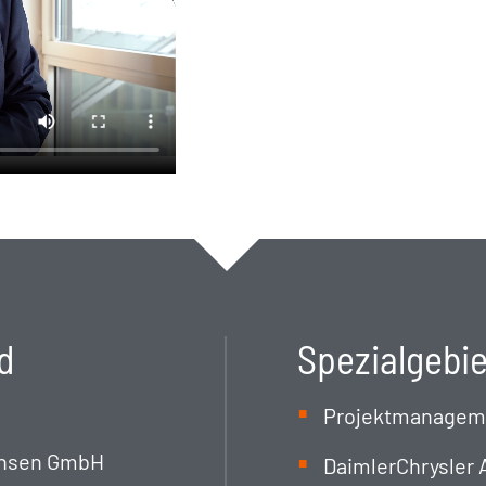
d
Spezialgebi
Projektmanagem
achsen GmbH
DaimlerChrysler 