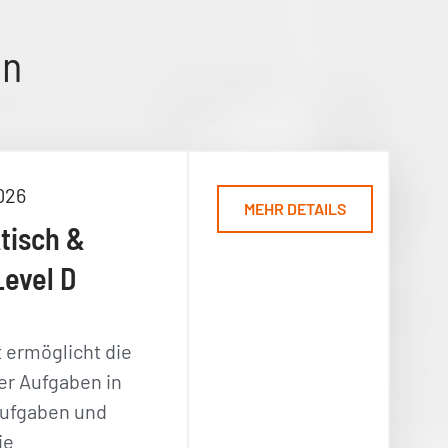
en
026
MEHR DETAILS
ktisch &
Level D
ermöglicht die
er Aufgaben in
aufgaben und
ie