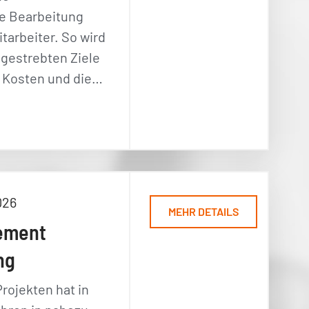
e Bearbeitung
itarbeiter. So wird
ngestrebten Ziele
 - Kosten und die…
026
MEHR DETAILS
ement
ng
rojekten hat in