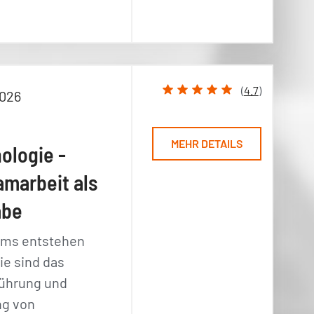
(
4.7
)
2026
MEHR DETAILS
ologie -
amarbeit als
abe
ams entstehen
sie sind das
Führung und
ng von