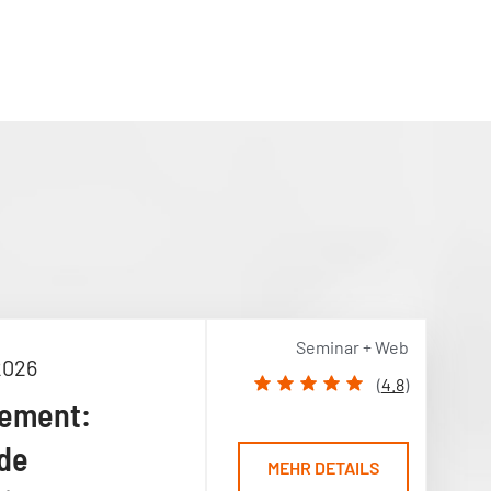
Seminar + Web
2026
(
4.8
)
gement:
de
MEHR DETAILS