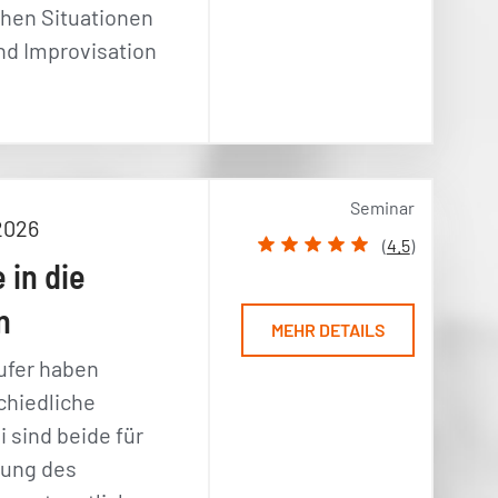
chen Situationen
nd Improvisation
Seminar
2026
(
4.5
)
 in die
n
MEHR DETAILS
ufer haben
chiedliche
 sind beide für
rung des