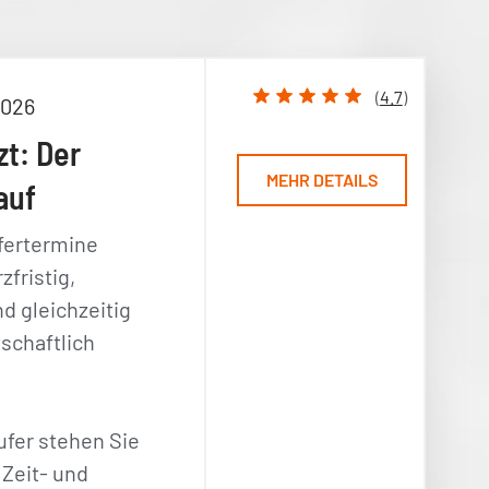
(
4.7
)
2026
zt: Der
MEHR DETAILS
auf
fertermine
zfristig,
nd gleichzeitig
schaftlich
ufer stehen Sie
 Zeit- und