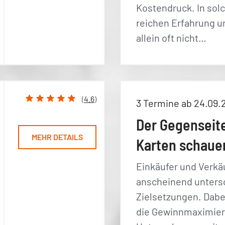
Kostendruck. In sol
reichen Erfahrung u
allein oft nicht…
(
4.6
)
3 Termine ab 24.09.
Der Gegenseite
MEHR DETAILS
Karten schaue
Einkäufer und Verkä
anscheinend unters
Zielsetzungen. Dabei
die Gewinnmaximie