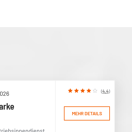
(
4.4
)
2026
arke
MEHR DETAILS
triebsinnendienst