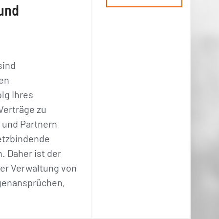
 und
sind
den
olg Ihres
Verträge zu
 und Partnern
etzbindende
. Daher ist der
er Verwaltung von
genansprüchen,