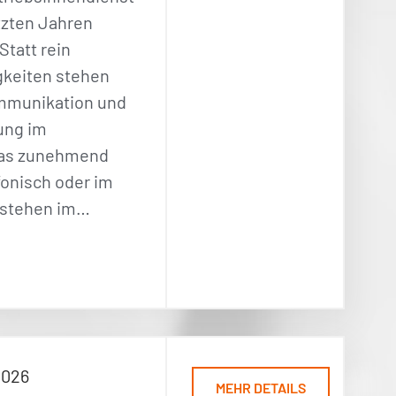
tzten Jahren
Statt rein
igkeiten stehen
mmunikation und
ung im
das zunehmend
efonisch oder im
 stehen im…
2026
MEHR DETAILS