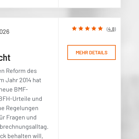
(
4.8
)
2026
MEHR DETAILS
cht
en Reform des
m Jahr 2014 hat
- neue BMF-
 BFH-Urteile und
ne Regelungen
ür Fragen und
brechnungsalltag.
ck behalten will,