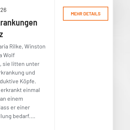
026
MEHR DETAILS
krankungen
z
ria Rilke, Winston
ia Wolf
sie litten unter
rkrankung und
duktive Köpfe.
 erkrankt einmal
 an einem
ass er einer
lung bedarf.…