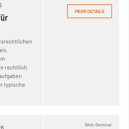
6
MEHR DETAILS
für
tsrechtlichen
en,
em
e rechtlich
saufgaben
n typische
Web-Seminar
26