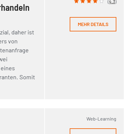
(
4.3
)
erhandeln
MEHR DETAILS
ial, daher ist
ers von
ntenanfrage
wei
 eines
eranten. Somit
Web-Learning