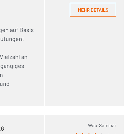
MEHR DETAILS
en auf Basis
mutungen!
Vielzahl an
chgängiges
en
 und
Web-Seminar
26