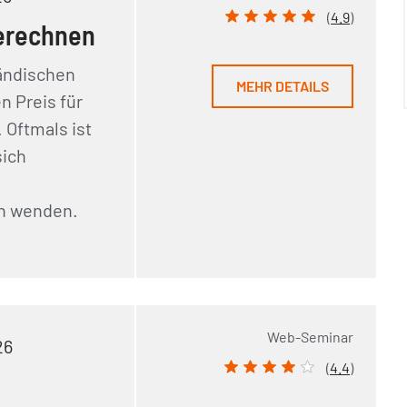
(
4.9
)
erechnen
tändischen
MEHR DETAILS
 Preis für
 Oftmals ist
sich
en wenden.
Web-Seminar
26
(
4.4
)