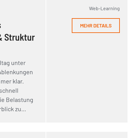
Web-Learning
s
MEHR DETAILS
 Struktur
ltag unter
 Ablenkungen
mer klar.
 schnell
die Belastung
rblick zu…