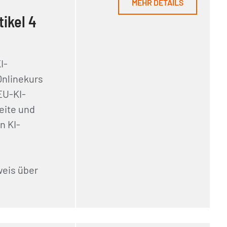
MEHR DETAILS
ikel 4
I-
nlinekurs
EU-KI-
eite und
n KI-
weis über