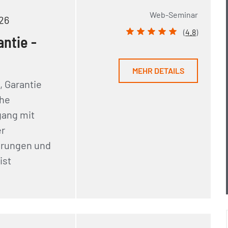
Web-Seminar
26
(
4.8
)
ntie -
MEHR DETAILS
, Garantie
che
gang mit
er
arungen und
ist