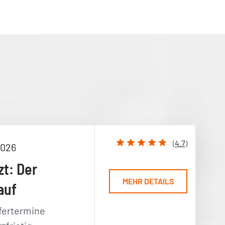
(
4.7
)
2026
zt: Der
MEHR DETAILS
auf
fertermine