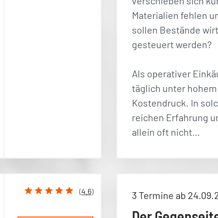
verschieben sich kur
Materialien fehlen u
sollen Bestände wirt
gesteuert werden?
Als operativer Einkä
täglich unter hohem
Kostendruck. In sol
reichen Erfahrung u
allein oft nicht…
(
4.6
)
3 Termine ab 24.09.
Der Gegenseite