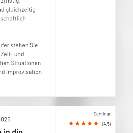
zfristig,
nd gleichzeitig
schaftlich
ufer stehen Sie
 Zeit- und
chen Situationen
nd Improvisation
Seminar
2026
(
4.5
)
 in die