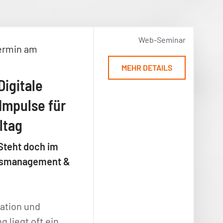
Web-Seminar
ermin am
MEHR DETAILS
Digitale
Impulse für
ltag
Steht doch im
ensmanagement &
ation und
 liegt oft ein