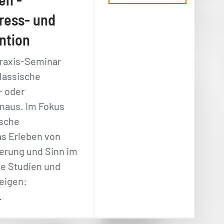
ress- und
ntion
Praxis-Seminar
lassische
- oder
inaus. Im Fokus
ische
as Erleben von
uerung und Sinn im
le Studien und
eigen:
…