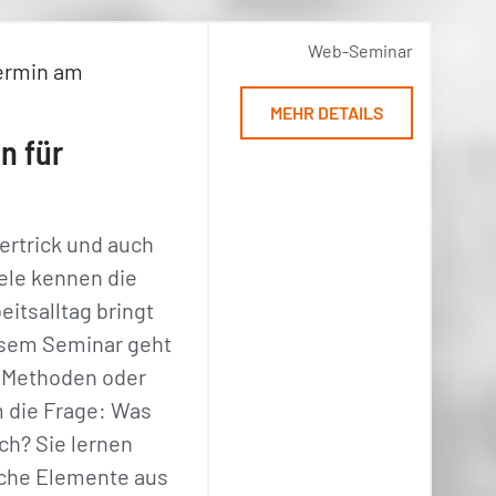
Web-Seminar
ermin am
MEHR DETAILS
n für
bertrick und auch
iele kennen die
eitsalltag bringt
iesem Seminar geht
m Methoden oder
 die Frage: Was
ich? Sie lernen
sche Elemente aus