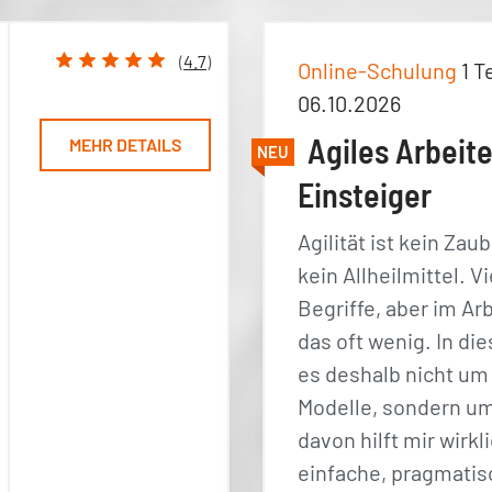
(
4.7
)
Online-Schulung
1 T
06.10.2026
Agiles Arbeite
MEHR DETAILS
NEU
Einsteiger
Agilität ist kein Zau
kein Allheilmittel. V
Begriffe, aber im Arb
das oft wenig. In d
es deshalb nicht u
Modelle, sondern um
davon hilft mir wirkl
einfache, pragmati