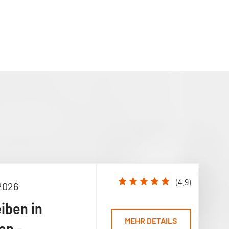
(
4.9
)
2026
iben in
MEHR DETAILS
en -