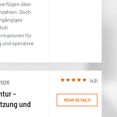
verfügen über
nnzahlen. Doch
chgängiges
lich
rmationen für
g und operative
(
4.5
)
2026
ntur -
MEHR DETAILS
tzung und