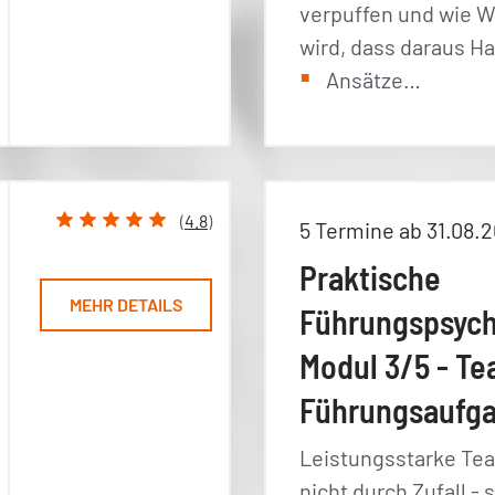
verpuffen und wie W
wird, dass daraus H
Ansätze…
(
4.8
)
5 Termine ab 31.08.
Praktische
MEHR DETAILS
Führungspsych
Modul 3/5 - Te
Führungsaufg
Leistungsstarke Te
nicht durch Zufall - 