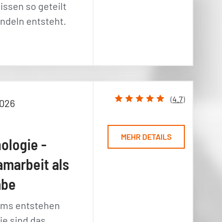
issen so geteilt
andeln entsteht.
(
4.7
)
2026
MEHR DETAILS
ologie -
amarbeit als
abe
ams entstehen
sie sind das