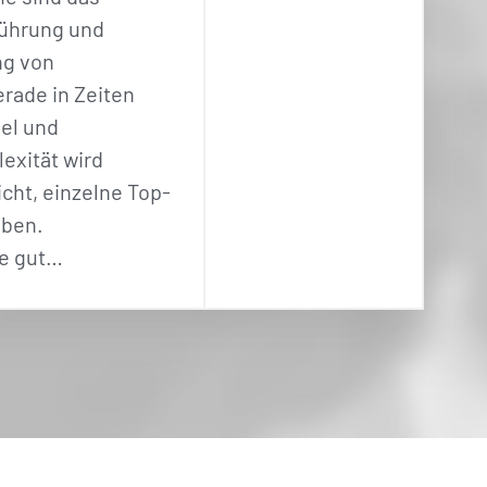
Führung und
ng von
rade in Zeiten
el und
xität wird
icht, einzelne Top-
aben.
ie gut…