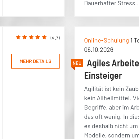
Dauerhafter Stress
(
4.7
)
Online-Schulung
1 T
06.10.2026
Agiles Arbeite
MEHR DETAILS
NEU
Einsteiger
Agilität ist kein Zau
kein Allheilmittel. V
Begriffe, aber im Arb
das oft wenig. In d
es deshalb nicht u
Modelle, sondern um