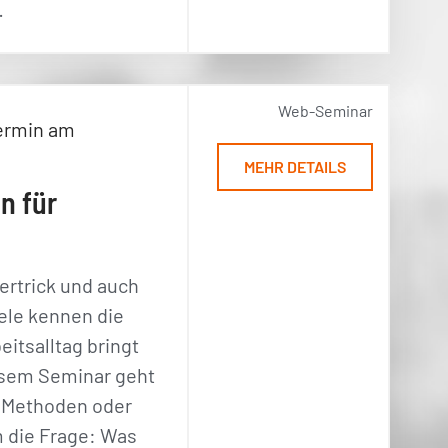
…
Web-Seminar
ermin am
MEHR DETAILS
n für
bertrick und auch
iele kennen die
eitsalltag bringt
iesem Seminar geht
m Methoden oder
 die Frage: Was