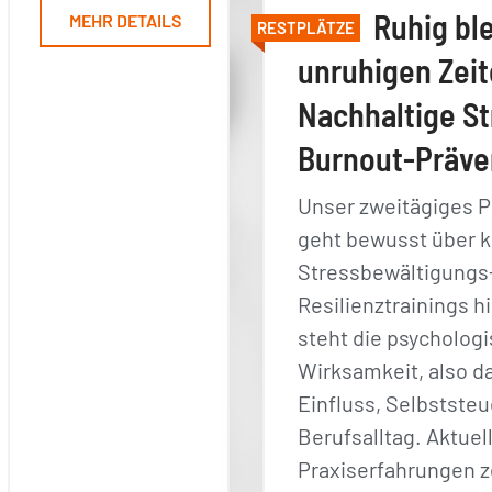
Ruhig ble
MEHR DETAILS
RESTPLÄTZE
unruhigen Zeit
Nachhaltige St
Burnout-Präve
Unser zweitägiges 
geht bewusst über k
Stressbewältigungs
Resilienztrainings h
steht die psycholog
Wirksamkeit, also d
Einfluss, Selbstste
Berufsalltag. Aktuel
Praxiserfahrungen z