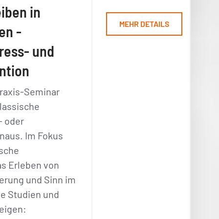
iben in
MEHR DETAILS
en -
ress- und
ntion
Praxis-Seminar
lassische
- oder
inaus. Im Fokus
ische
as Erleben von
uerung und Sinn im
le Studien und
eigen: