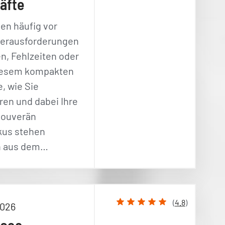
äfte
en häufig vor
Herausforderungen
en, Fehlzeiten oder
iesem kompakten
, wie Sie
eren und dabei Ihre
souverän
kus stehen
en aus dem…
(
4.8
)
2026