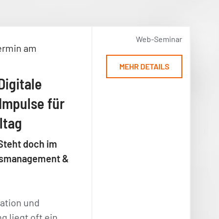
Web-Seminar
ermin am
MEHR DETAILS
Digitale
Impulse für
ltag
Steht doch im
ensmanagement &
ation und
 liegt oft ein