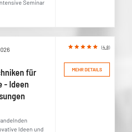
intensive Seminar
(
4.8
)
2026
MEHR DETAILS
chniken für
 - Ideen
ösungen
 wandelnden
ovative Ideen und