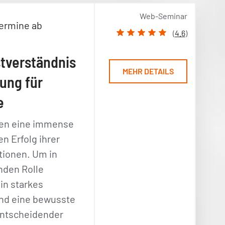
Web-Seminar
ermine ab
(
4.6
)
tverständnis
MEHR DETAILS
ung für
e
gen eine immense
n Erfolg ihrer
tionen. Um in
nden Rolle
ein starkes
und eine bewusste
entscheidender