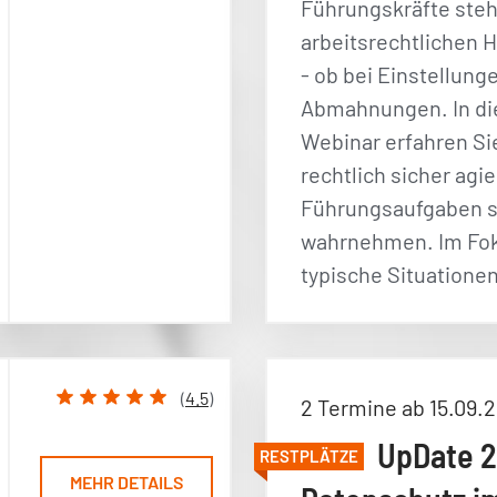
Führungskräfte steh
arbeitsrechtlichen 
- ob bei Einstellung
Abmahnungen. In d
Webinar erfahren Sie
rechtlich sicher agi
Führungsaufgaben 
wahrnehmen. Im Fo
typische Situation
(
4.5
)
2 Termine ab 15.09.
UpDate 2
RESTPLÄTZE
MEHR DETAILS