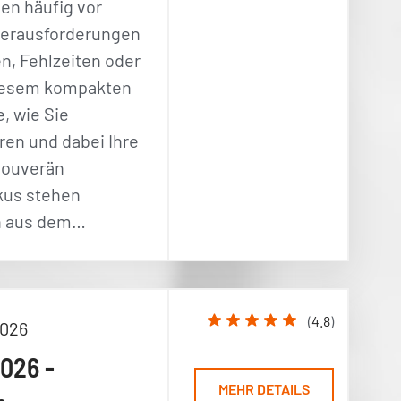
en häufig vor
Herausforderungen
en, Fehlzeiten oder
iesem kompakten
, wie Sie
eren und dabei Ihre
souverän
kus stehen
en aus dem…
(
4.8
)
2026
026 -
MEHR DETAILS