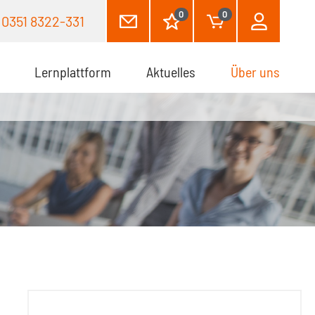
0
0
0351 8322-331
Lernplattform
Aktuelles
Über uns
(aktuel