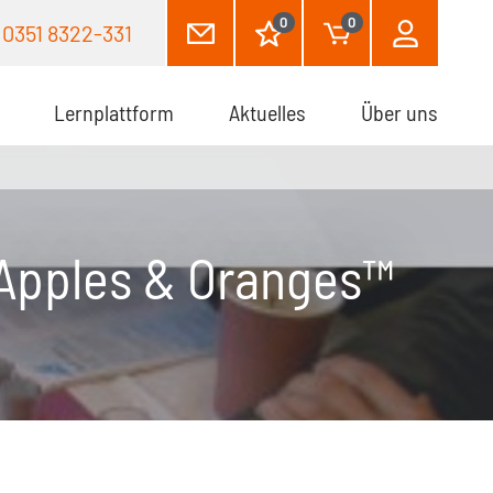
0
0
0351 8322-331
Lernplattform
Aktuelles
(aktuell)
Über uns
 Apples & Oranges™