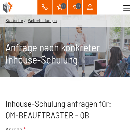
0
0
Startseite
Weiterbildungen
Anfrage nach konkreter
Inhouse-Schulung
Inhouse-Schulung anfragen für:
QM-BEAUFTRAGTER - QB
Anrede
*